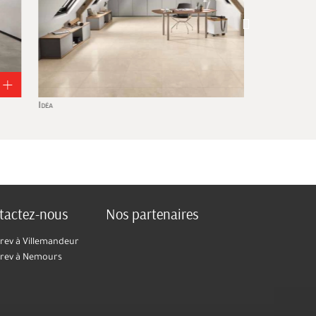
Guarda
tactez-nous
Nos partenaires
ev à Villemandeur
rev à Nemours