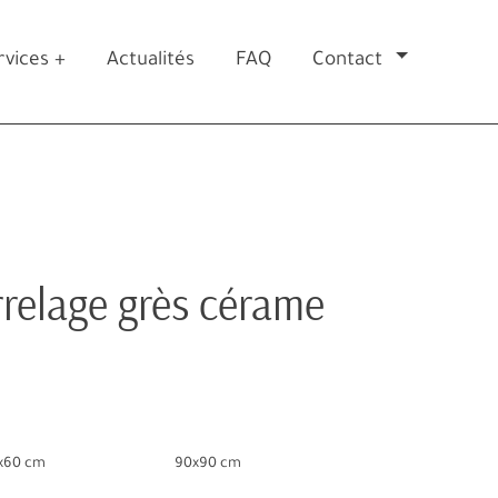
rvices +
Actualités
FAQ
Contact
relage grès cérame
x60 cm
90x90 cm