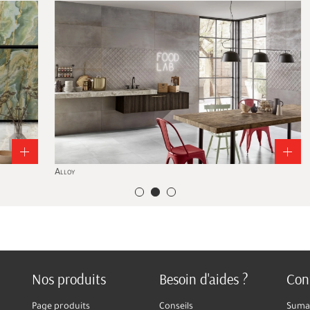
+
Alloy
Min
Nos produits
Besoin d'aides ?
Con
Page produits
Conseils
Sumar