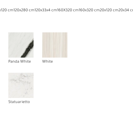
x120 cm
120x280 cm
120x33x4 cm
160X320 cm
160x320 cm
20x120 cm
20x34 
Panda White
White
Statuarietto