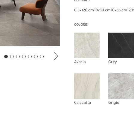
FORMATS
0,3x120 cm
10x30 cm
10x55 cm
120
COLORIS
Avorio
Grey
Calacatta
Grigio