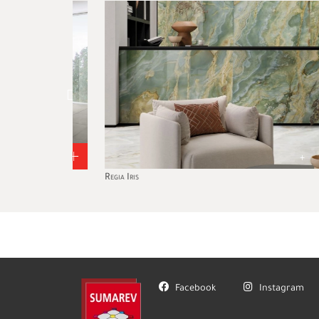
+
+
Regia Iris
Facebook
Instagram