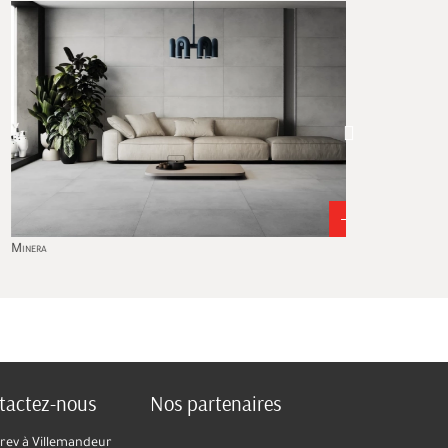
era
Trend
tactez-nous
Nos partenaires
ev à Villemandeur